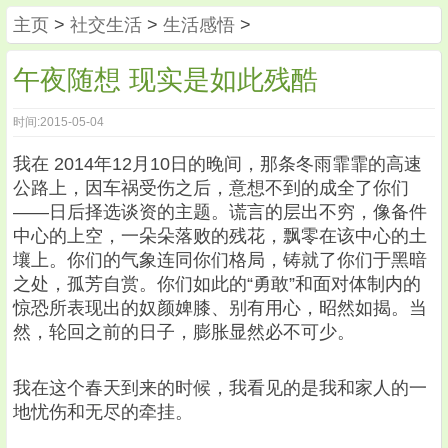
主页
>
社交生活
>
生活感悟
>
午夜随想 现实是如此残酷
时间:2015-05-04
我在 2014年12月10日的晚间，那条冬雨霏霏的高速
公路上，因车祸受伤之后，意想不到的成全了你们
——日后择选谈资的主题。谎言的层出不穷，像备件
中心的上空，一朵朵落败的残花，飘零在该中心的土
壤上。你们的气象连同你们格局，铸就了你们于黑暗
之处，孤芳自赏。你们如此的“勇敢”和面对体制内的
惊恐所表现出的奴颜婢膝、别有用心，昭然如揭。当
然，轮回之前的日子，膨胀显然必不可少。
我在这个春天到来的时候，我看见的是我和家人的一
地忧伤和无尽的牵挂。