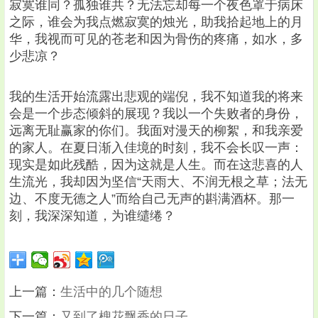
寂寞谁同？孤独谁共？无法忘却每一个夜色罩于病床
之际，谁会为我点燃寂寞的烛光，助我拾起地上的月
华，我视而可见的苍老和因为骨伤的疼痛，如水，多
少悲凉？
我的生活开始流露出悲观的端倪，我不知道我的将来
会是一个步态倾斜的展现？我以一个失败者的身份，
远离无耻赢家的你们。我面对漫天的柳絮，和我亲爱
的家人。在夏日渐入佳境的时刻，我不会长叹一声：
现实是如此残酷，因为这就是人生。而在这悲喜的人
生流光，我却因为坚信“天雨大、不润无根之草；法无
边、不度无德之人”而给自己无声的斟满酒杯。那一
刻，我深深知道，为谁缱绻？
上一篇：
生活中的几个随想
下一篇：
又到了槐花飘香的日子