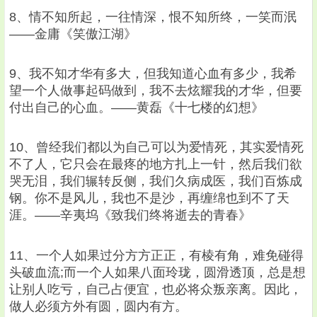
8、情不知所起，一往情深，恨不知所终，一笑而泯
——金庸《笑傲江湖》
9、我不知才华有多大，但我知道心血有多少，我希
望一个人做事起码做到，我不去炫耀我的才华，但要
付出自己的心血。——黄磊《十七楼的幻想》
10、曾经我们都以为自己可以为爱情死，其实爱情死
不了人，它只会在最疼的地方扎上一针，然后我们欲
哭无泪，我们辗转反侧，我们久病成医，我们百炼成
钢。你不是风儿，我也不是沙，再缠绵也到不了天
涯。——辛夷坞《致我们终将逝去的青春》
11、一个人如果过分方方正正，有棱有角，难免碰得
头破血流;而一个人如果八面玲珑，圆滑透顶，总是想
让别人吃亏，自己占便宜，也必将众叛亲离。因此，
做人必须方外有圆，圆内有方。