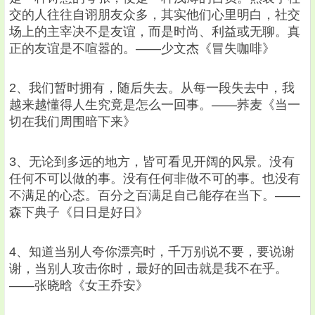
交的人往往自诩朋友众多，其实他们心里明白，社交
场上的主宰决不是友谊，而是时尚、利益或无聊。真
正的友谊是不喧嚣的。——少文杰《冒失咖啡》
2、我们暂时拥有，随后失去。从每一段失去中，我
越来越懂得人生究竟是怎么一回事。——荞麦《当一
切在我们周围暗下来》
3、无论到多远的地方，皆可看见开阔的风景。没有
任何不可以做的事。没有任何非做不可的事。也没有
不满足的心态。百分之百满足自己能存在当下。——
森下典子《日日是好日》
4、知道当别人夸你漂亮时，千万别说不要，要说谢
谢，当别人攻击你时，最好的回击就是我不在乎。
——张晓晗《女王乔安》