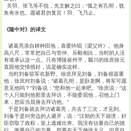
关羽、张飞等不悦，先主解之曰：“孤之有孔明，犹
鱼有水也。愿诸君勿复言！羽、飞乃止。
《隆中对》的译文
诸葛亮亲自耕种田地，喜爱吟唱《梁父吟》。他身
高八尺，常常把自己与管仲、乐毅相比，当时的人没
有谁承认这一点。只有博陵崔州平，颖川的徐庶徐元
直跟他交情很好，说是确实这样。
当时刘备驻军在新野。徐庶拜见刘备，刘备很器重
他，徐庶对刘备说："诸葛孔明，是卧龙啊，将军可愿
意见他吗？"刘备说："您和他一起来吧。"徐庶说："这
个人只能到他那里去拜访，不能委屈他，召他上门
来，您应当屈身去拜访他。"
于是刘备就去拜访诸葛亮，共去了三次，才见到。
刘备于是叫旁边的人避开，说："汉朝的天下崩溃，奸
臣窃取了政权，皇上逃难出奔。我没有估量自己的德
行，衡量自己的力量，想要在天下伸张大义，但是自