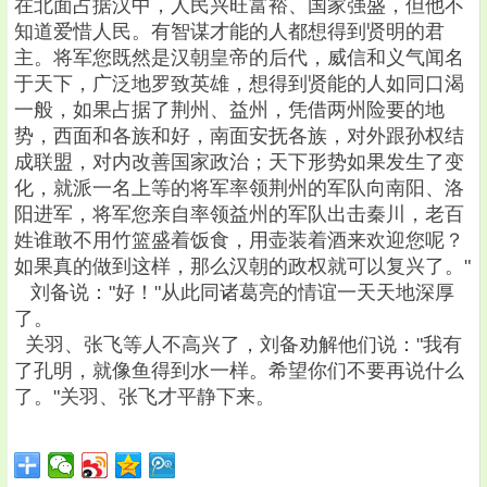
在北面占据汉中，人民兴旺富裕、国家强盛，但他不
知道爱惜人民。有智谋才能的人都想得到贤明的君
主。将军您既然是汉朝皇帝的后代，威信和义气闻名
于天下，广泛地罗致英雄，想得到贤能的人如同口渴
一般，如果占据了荆州、益州，凭借两州险要的地
势，西面和各族和好，南面安抚各族，对外跟孙权结
成联盟，对内改善国家政治；天下形势如果发生了变
化，就派一名上等的将军率领荆州的军队向南阳、洛
阳进军，将军您亲自率领益州的军队出击秦川，老百
姓谁敢不用竹篮盛着饭食，用壶装着酒来欢迎您呢？
如果真的做到这样，那么汉朝的政权就可以复兴了。"
刘备说："好！"从此同诸葛亮的情谊一天天地深厚
了。
关羽、张飞等人不高兴了，刘备劝解他们说："我有
了孔明，就像鱼得到水一样。希望你们不要再说什么
了。"关羽、张飞才平静下来。