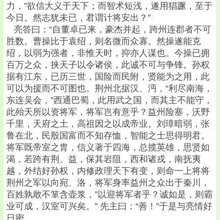
力，”欲信大义于天下；而智术短浅，遂用猖蹶，至于
今日。然志犹未已，君谓计将安出？”
亮答曰：“自董卓已来，豪杰并起，跨州连郡者不可
胜数。曹操比于袁绍，则名微而众寡。然操遂能克
绍，以弱为强者，非惟天时，抑亦人谋也。今操已拥
百万之众，挟天子以令诸侯，此诚不可与争锋。孙权
据有江东，已历三世，国险而民附，贤能为之用，此
可以为援而不可图也。荆州北据汉、沔，“利尽南海，
东连吴会，”西通巴蜀，此用武之国，而其主不能守，
此殆天所以资将军，将军岂有意乎？益州险塞，沃野
千里，天府之土，高祖因之以成帝业。刘璋暗弱，张
鲁在北，民殷国富而不知存恤，智能之士思得明君。
将军既帝室之胄，信义著于四海，总揽英雄，思贤如
渴，若跨有荆、益，保其岩阻，西和诸戎，南抚夷
越，外结好孙权，内修政理天下有变，则命一上将将
荆州之军以向宛、洛，将军身率益州之众出于秦川，
百姓孰敢不箪含壶浆，”以迎将军者乎？诚如是，则霸
业可成，汉室可兴矣。” 先主曰：“善！”于是与亮情好
日密。