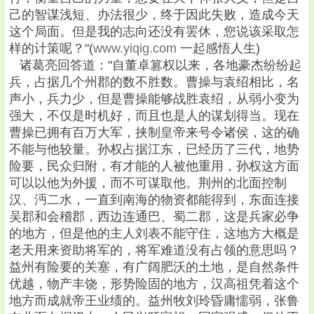
己的智谋浅短、办法很少，终于因此失败，造成今天
这个局面。但是我的志向还没有罢休，您说该采取怎
样的计策呢？"(
www.yiqig.com
一起感悟人生)
诸葛亮回答道："自董卓篡权以来，各地豪杰纷纷起
兵，占据几个州郡的数不胜数。曹操与袁绍相比，名
声小，兵力少，但是曹操能够战胜袁绍，从弱小变为
强大，不仅是时机好，而且也是人的谋划得当。现在
曹操已拥有百万大军，挟制皇帝来号令诸侯，这的确
不能与他较量。孙权占据江东，已经历了三代，地势
险要，民众归附，有才能的人被他重用，孙权这方面
可以以他为外援，而不可谋取他。荆州的北面控制
汉、沔二水，一直到南海的物资都能得到，东面连接
吴郡和会稽郡，西边连通巴、蜀二郡，这是兵家必争
的地方，但是他的主人刘表不能守住，这地方大概是
老天用来资助将军的，将军难道没有占领的意思吗？
益州有险要的关塞，有广阔肥沃的土地，是自然条件
优越，物产丰饶，形势险固的地方，汉高祖凭着这个
地方而成就帝王业绩的。益州牧刘玲昏庸懦弱，张鲁