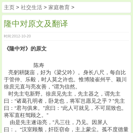
主页
>
社交生活
>
家庭教育
>
隆中对原文及翻译
时间:2012-10-20
《隆中对》的原文
陈寿
亮躬耕陇亩，好为《梁父吟》。身长八尺，每自比
于管仲、乐毅，时人莫之许也。惟博陵崔州平、颖川
徐庶元直与亮友善，”谓为信然。
时先主屯新野。徐庶见先主，先主器之，谓先主
曰：“诸葛孔明者，卧龙也，将军岂愿见之乎？”先主
曰：“君与俱来。”庶曰：“此人可就见，不可屈致也。
将军直枉驾顾之。”
由是先主遂诣亮，”凡三往，乃见。因屏人
曰：。“汉室顾颓，奸臣窃命，主上蒙尘。孤不度德量