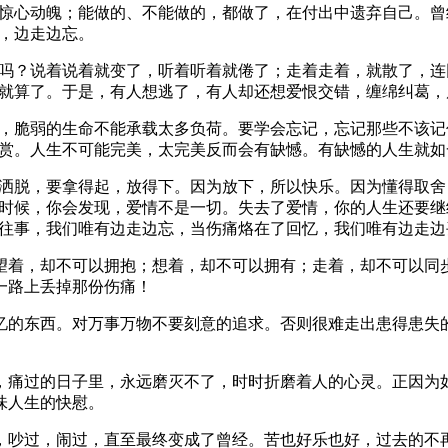
惊心动魄；能做的、不能做的，都做了，在付出中遗弃自己。曾
，边走边忘。
吗？说着说着就变了，听着听着就倦了；走着走着，就散了，连
就算了。于是，有人想逃了，有人却还想爱恨交错，缠绵纠葛，
，脆弱的生命不能承载太多负荷。要学会忘记，忘记那些不该记
赏。人生不可能完美，太完美反而会有缺憾。有缺憾的人生就如
洒脱，要拿得起，放得下。因为放下，所以快乐。因为懂得取舍
时候，你会发现，爱情不是一切。失去了爱情，你的人生还要继
往事，我们唯有边走边忘，当伤痛烙在了回忆，我们唯有边走边
望着，却不可以拥抱；想着，却不可以拥有；走着，却不可以同
一路上丢掉那份伤痛！
忆的东西。对万事万物不要刻意的追求。否则很难走出患得患失
，痛过的日子里，永远磨灭不了，时时折磨着人的心灵。正因为
味人生的快慰。
，吵过，闹过，直至最终变成了曾经。苦也好乐也好，过去的不