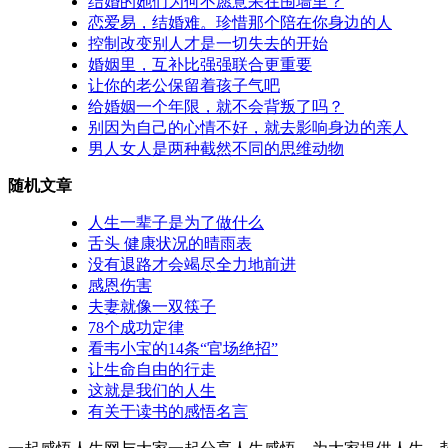
结婚的她们为何不愿意呆在围墙里？
恋爱易，结婚难。珍惜那个陪在你身边的人
控制改变别人才是一切失去的开始
婚姻里，互补比强强联合更重要
让你的老公保留着孩子气吧
给婚姻一个年限，就不会背叛了吗？
别因为自己的心情不好，就去影响身边的亲人
男人女人是两种截然不同的思维动物
随机文章
人生一辈子是为了做什么
舌头 健康状况的晴雨表
没有退路才会竭尽全力地前进
感恩伤害
夫妻就像一双筷子
78个成功定律
看韦小宝的14条“官场绝招”
让生命自由的行走
这就是我们的人生
有关于读书的感悟名言