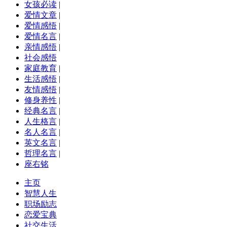
女孩必读
|
爱情文章
|
爱情感悟
|
爱情名言
|
亲情感悟
|
社会感悟
家庭教育
|
生活感悟
|
友情感悟
|
修身养性
|
经典名言
|
人生格言
|
名人名言
|
英文名言
|
哲理名言
|
座右铭
主页
智慧人生
职场励志
恋爱宝典
社交生活