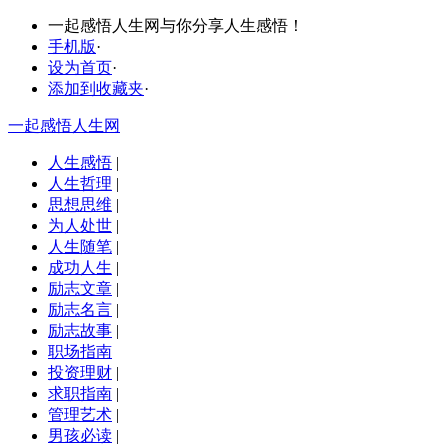
一起感悟人生网与你分享人生感悟！
手机版
·
设为首页
·
添加到收藏夹
·
一起感悟人生网
人生感悟
|
人生哲理
|
思想思维
|
为人处世
|
人生随笔
|
成功人生
|
励志文章
|
励志名言
|
励志故事
|
职场指南
投资理财
|
求职指南
|
管理艺术
|
男孩必读
|