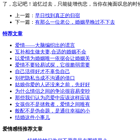
了，忘记吧！追忆过去，只能徒增伤悲，当你在掩面叹息的时
上一篇：
早日找到真正的归宿
下一篇：
有那么一位老公，婚姻早晚过不下去
特荐文章
爱情——大脑编织出的谎言
互补相生做夫妻,合适的婚姻不会
以爱情为婚姻唯一依据会让婚姻关
爱情不要轻易试探，它很脆弱需要
自己活得好才不辜负自己
别把隐私当成不沟通的借口
姑娘你爱的人还没来之前，先好好
为什么情侣之间的争论很容易变吵
那些我们认为恋爱中应该这样应该
女孩你不是拯救者，爱情之间唯有
般配不是伪命题，是通往幸福的小
结婚这件小事儿
爱情感悟推荐文章