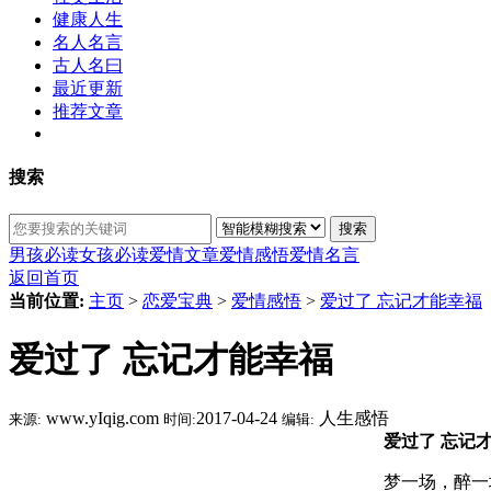
健康人生
名人名言
古人名曰
最近更新
推荐文章
搜索
搜索
男孩必读
女孩必读
爱情文章
爱情感悟
爱情名言
返回首页
当前位置:
主页
>
恋爱宝典
>
爱情感悟
>
爱过了 忘记才能幸福
爱过了 忘记才能幸福
www.yIqig.com
2017-04-24
人生感悟
来源:
时间:
编辑:
爱过了 忘记
梦一场，醉一