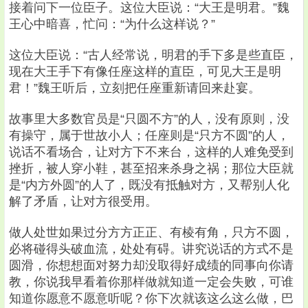
接着问下一位臣子。这位大臣说：“大王是明君。”魏
王心中暗喜，忙问：“为什么这样说？”
这位大臣说：“古人经常说，明君的手下多是些直臣，
现在大王手下有像任座这样的直臣，可见大王是明
君！”魏王听后，立刻把任座重新请回来赴宴。
故事里大多数官员是“只圆不方”的人，没有原则，没
有操守，属于世故小人；任座则是“只方不圆”的人，
说话不看场合，让对方下不来台，这样的人难免受到
挫折，被人穿小鞋，甚至招来杀身之祸；那位大臣就
是“内方外圆”的人了，既没有抵触对方，又帮别人化
解了矛盾，让对方很受用。
做人处世如果过分方方正正、有棱有角，只方不圆，
必将碰得头破血流，处处有碍。讲究说话的方式不是
圆滑，你想想面对努力却没取得好成绩的同事向你请
教，你说我早看着你那样做就知道一定会失败，可谁
知道你愿意不愿意听呢？你下次就该这么这么做，巴