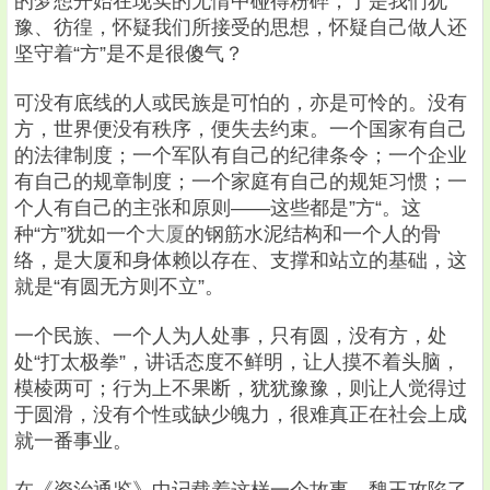
的梦想开始在现实的无情中碰得粉碎，于是我们犹
豫、彷徨，怀疑我们所接受的思想，怀疑自己做人还
坚守着“方”是不是很傻气？
可没有底线的人或民族是可怕的，亦是可怜的。没有
方，世界便没有秩序，便失去约束。一个国家有自己
的法律制度；一个军队有自己的纪律条令；一个企业
有自己的规章制度；一个家庭有自己的规矩习惯；一
个人有自己的主张和原则——这些都是”方“。这
种“方”犹如一个
大厦
的钢筋水泥结构和一个人的骨
络，是大厦和身体赖以存在、支撑和站立的基础，这
就是“有圆无方则不立”。
一个民族、一个人为人处事，只有圆，没有方，处
处“打太极拳”，讲话态度不鲜明，让人摸不着头脑，
模棱两可；行为上不果断，犹犹豫豫，则让人觉得过
于圆滑，没有个性或缺少魄力，很难真正在社会上成
就一番事业。