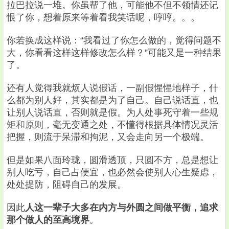
拉巴拉说一堆。你虽帮了他，可能他不但不领情还记
恨了你，想着原来等着看我笑话呢，哼哼。。。
你若换成这样说：“我看过了你怎么做的，觉得问题不
大，你看看这样这样修改怎么样？”可能又是一种结果
了。
还有人觉得我就烦人说假话，一副假惺惺地样子，什
么都为别人好，其实都是为了自己。自己说话直，也
让别人说话直，否则就是假。为人处事死守着一些
规
矩和原则
，毫无变通之处，不懂得根据具体情况灵活
把握，则流于呆滞和拘泥，又会走向另一个极端。
但是如果八面玲珑，圆滑透顶，只圆不方，总是想让
别人吃亏，自己占便宜，也必然会使别人心生疑虑，
处处提防，阻碍自己的发展。
因此
人这一辈子大多在内方与外圆之间做平衡，追求
那个做人的至高境界
。