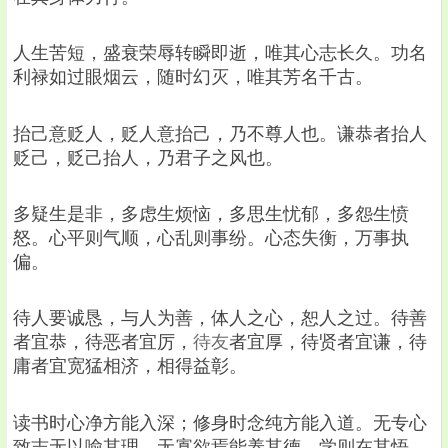
人生苦短，盛衰荣辱转瞬即逝，唯其心志长久。功名
利禄如过眼烟云，随时幻灭，唯其芳名千古。
抬己意贬人，贬人意抬己，乃不尊人也。谦恭者抬人
贬己，贬己抬人，乃君子之风也。
多疑生是非，多虑生烦恼，多思生忧郁，多怨生愤
怒。心平则气顺，心乱则事纷。心态失衡，万事执
偏。
待人要诚恳，与人为善，体人之心，恕人之过。待善
者宜恭，待恶者宜厉，
待友
者宜厚，待贤者宜谦，待
庸者宜宽猛相济，相得益彰。
读书时心净方能入深；修身时念纯方能入道。无专心
致志无以喻其理，无寡欲焉能养其德。学则在其悟，