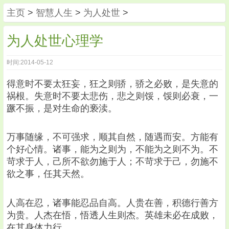
主页
>
智慧人生
>
为人处世
>
为人处世心理学
时间:2014-05-12
得意时不要太狂妄，狂之则骄，骄之必败，是失意的
祸根。失意时不要太悲伤，悲之则馁，馁则必衰，一
蹶不振，是对生命的亵渎。
万事随缘，不可强求，顺其自然，随遇而安。方能有
个好心情。诸事，能为之则为，不能为之则不为。不
苛求于人，己所不欲勿施于人；不苛求于己，勿施不
欲之事，任其天然。
人高在忍，诸事能忍品自高。人贵在善，积德行善方
为贵。人杰在悟，悟透人生则杰。英雄未必在成败，
在其身体力行。