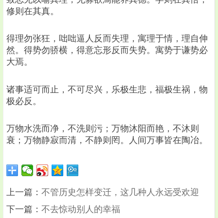
修则在其真。
得理勿张狂，咄咄逼人反而失理，寓理于情，理自伸
然。得势勿骄横，得意忘形反而失势。寓势于谦势必
大焉。
诸事适可而止，不可尽兴，乐极生悲，福极生祸，物
极必反。
万物水洗而净，不洗则污；万物沐阳而艳，不沐则
衰；万物静寂而清，不静则罔。人间万事皆在陶冶。
上一篇：
不管历史怎样变迁，这几种人永远受欢迎
下一篇：
不去惊动别人的幸福