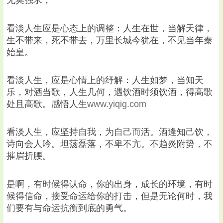
无莫强求，
看淡人生应是心态上的调整：人生在世，当解天律，
生不带来，死不带去，万里长城今犹在，不见当年秦
始皇。
看淡人生，应是心情上的纾解：人生如梦，当知天
乐，对酒当歌，人生几何，遇饮酒时须饮酒，得高歌
处且高歌。感悟人生
www.yiqig.com
看淡人生，应坚持自我，为自己而活。酒逢知己饮，
诗向会人吟。坦荡磊落，不卑不亢。不趋炎附势，不
摧眉折腰。
是啊，有时候得认命，你的出身，成长的环境，有时
候得信命，接受命运给你的打击，但是无论何时，我
们要有与命运抗衡到底的勇气。