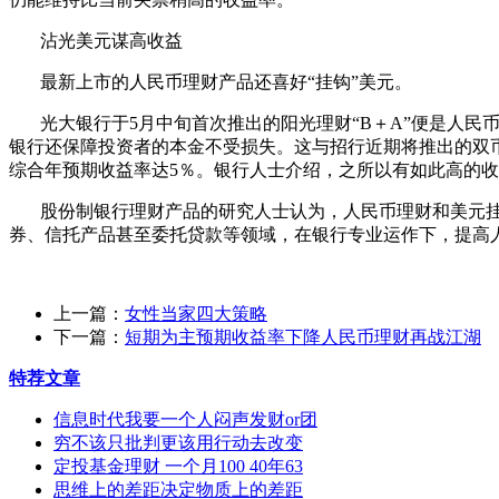
沾光美元谋高收益
最新上市的人民币理财产品还喜好“挂钩”美元。
光大银行于5月中旬首次推出的阳光理财“B＋A”便是人民币
银行还保障投资者的本金不受损失。这与招行近期将推出的双币种
综合年预期收益率达5％。银行人士介绍，之所以有如此高的
股份制银行理财产品的研究人士认为，人民币理财和美元挂
券、信托产品甚至委托贷款等领域，在银行专业运作下，提高
上一篇：
女性当家四大策略
下一篇：
短期为主预期收益率下降人民币理财再战江湖
特荐文章
信息时代我要一个人闷声发财or团
穷不该只批判更该用行动去改变
定投基金理财 一个月100 40年63
思维上的差距决定物质上的差距