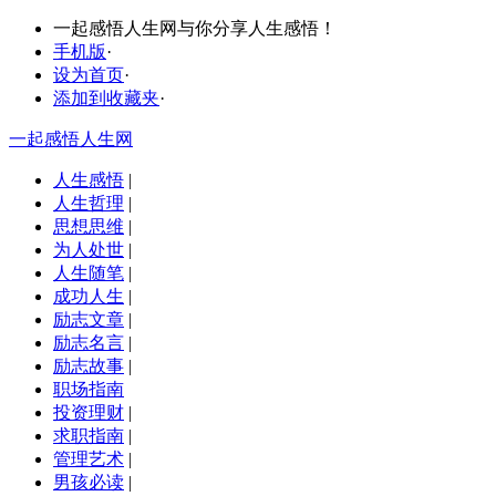
一起感悟人生网与你分享人生感悟！
手机版
·
设为首页
·
添加到收藏夹
·
一起感悟人生网
人生感悟
|
人生哲理
|
思想思维
|
为人处世
|
人生随笔
|
成功人生
|
励志文章
|
励志名言
|
励志故事
|
职场指南
投资理财
|
求职指南
|
管理艺术
|
男孩必读
|