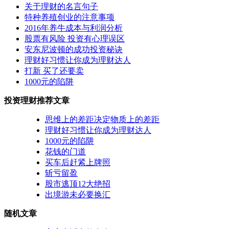
关于理财的名言句子
特种养殖创业的注意事项
2016年养牛成本与利润分析
股票有风险 投资有心理误区
安东尼波顿的成功投资秘诀
理财好习惯让你成为理财达人
打新 买了还要卖
1000元的陷阱
投资理财推荐文章
思维上的差距决定物质上的差距
理财好习惯让你成为理财达人
1000元的陷阱
花钱的门道
买车后赶紧上牌照
斩亏留盈
股市逃顶12大绝招
出境游未必要换汇
随机文章