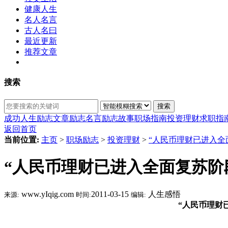
健康人生
名人名言
古人名曰
最近更新
推荐文章
搜索
搜索
成功人生
励志文章
励志名言
励志故事
职场指南
投资理财
求职指
返回首页
当前位置:
主页
>
职场励志
>
投资理财
>
“人民币理财已进入全
“人民币理财已进入全面复苏阶
www.yIqig.com
2011-03-15
人生感悟
来源:
时间:
编辑:
“人民币理财