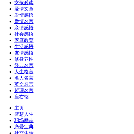
女孩必读
|
爱情文章
|
爱情感悟
|
爱情名言
|
亲情感悟
|
社会感悟
家庭教育
|
生活感悟
|
友情感悟
|
修身养性
|
经典名言
|
人生格言
|
名人名言
|
英文名言
|
哲理名言
|
座右铭
主页
智慧人生
职场励志
恋爱宝典
社交生活