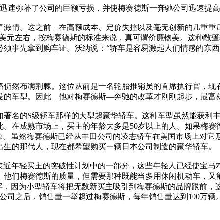
迅速弥补了公司的巨额亏损，并使梅赛德斯一奔驰公司迅速提高
激情。这之前，在高额成本、定价失控以及毫无创新的几重重压
4万美元左右，按梅赛德斯的标准来说，真可谓价廉物美。这种敞
就必须事先拿到购车证。沃纳说：“轿车是容易激起人们情感的东西
仍然布满荆棘。这位从前是一名轮胎推销员的首席执行官，现在
爱的车型。因此，他对梅赛德斯—奔驰的改革才刚刚起步，最富
著名的S级轿车那样的大型超豪华轿车。这种车型虽然能获利丰
此。在成熟市场上，买主的年龄大多是50岁以上的人。如果梅赛
形象。虽然梅赛德斯已经从丰田公司的凌志轿车在美国市场上对它
出生的那代人，现在都希望购买一辆日本公司制造的豪华轿车。
接近年轻买主的突破性计划中的一部分，这些年轻人已经使宝马Z
客，他们梅赛德斯的质量，但需要那种既能当多用休闲机动车，又
字，因为小型轿车将把无数新买主吸引到梅赛德斯的品牌跟前，这
团有限公司之后，销售量一举超过梅赛德斯，每年销售量达到100