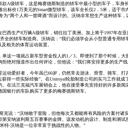
款A级轿车，这是梅赛德斯制造的轿车中最小型的车子，车身长3．
将推出标价1万美元的Smart微型轿车，该车全长仅2．5米，
车是专为“两个人和一筐啤酒”而设计的。沃纳非常想生产这种轿
西生产8万辆A级轿车，销往拉丁美洲。加上将于1997年在
列齐全的轿车制造商。沃纳说：“我们必须学会从小型普通专用轿
以及相关的体育运动装置。
，单这一项就占新车型资金投人的1／3。即便到了那个时候，大
沃纳拒绝对报道作出任何评论，但他说：“我们将安排更多的生产线
动爱好者，今年虽已60岁，仍然常去游泳、滑雪、骑车、打
获得一些实际经验”。在Uniroyal轮胎制造公司的实习工作
的。在法兰克福汽车展销会上，他在接受事先安排好的许多新闻
德国银行的车队购买了更多的梅赛德斯轿车。
说：“沃纳敢于冒险，但他每次又都能将有风险的方案付诸实施
印第安纳波利斯五百赛事的金牌。该发动机的设计、制造和测试
米特·沃纳是一位非常富于挑战性的人物。”