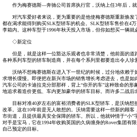
作为梅赛德斯—奔驰公司首席执行官，沃纳上任3年后，就
对汽车爱好者来说，更为重要的是他使梅赛德斯重新焕发了
都在渴求能得到购买SLK型轿车的机会。SLK型轿车售价在
李箱内。这种车型于1996年秋天投入市场，但你如想买一辆
◇新定位
但是，就是这样一位豁达乐观者也非常清楚，他前面的道路
各种系列车型的轿车制造商，并在每个系列里都要造出令人珍
沃纳不想梅赛德斯在进入下一世纪的时候，过分地依赖于如
求增长缓慢。即便把在新兴市场的销售增长考虑进去，也是如
汽车公司的卡迪拉克分部那样，背上“你开的车”这种致命的
地追求着造价更低、车内更加豪华的轿车目标。而许多二战后
目标对准40岁左右的富裕消费者的SLK型轿车，是沃纳想
改革。这在10年前是无人敢想的。沃纳需要这样一些新的顾
市街道，且提供最具安全保障的轿车。所以，他就钟情于“小”
对手是宝马，它在1994年收购英国的久病缠身的Rover集
自己预定的目标。