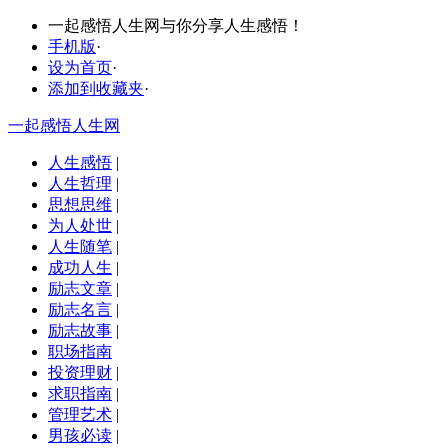
一起感悟人生网与你分享人生感悟！
手机版
·
设为首页
·
添加到收藏夹
·
一起感悟人生网
人生感悟
|
人生哲理
|
思想思维
|
为人处世
|
人生随笔
|
成功人生
|
励志文章
|
励志名言
|
励志故事
|
职场指南
投资理财
|
求职指南
|
管理艺术
|
男孩必读
|