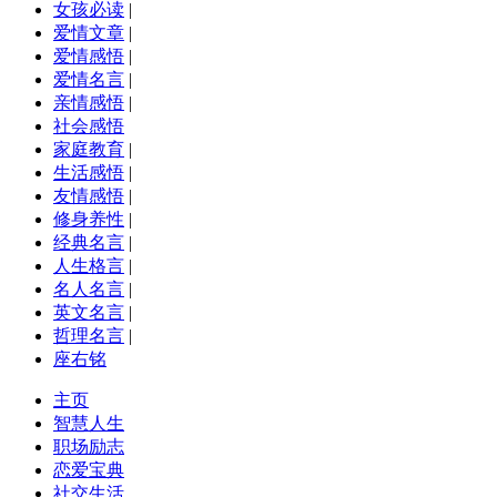
女孩必读
|
爱情文章
|
爱情感悟
|
爱情名言
|
亲情感悟
|
社会感悟
家庭教育
|
生活感悟
|
友情感悟
|
修身养性
|
经典名言
|
人生格言
|
名人名言
|
英文名言
|
哲理名言
|
座右铭
主页
智慧人生
职场励志
恋爱宝典
社交生活