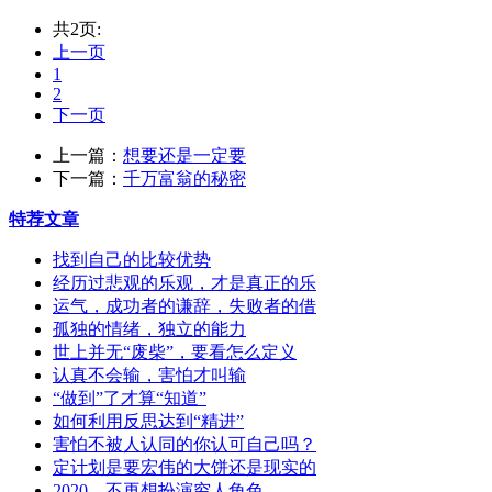
共2页:
上一页
1
2
下一页
上一篇：
想要还是一定要
下一篇：
千万富翁的秘密
特荐文章
找到自己的比较优势
经历过悲观的乐观，才是真正的乐
运气，成功者的谦辞，失败者的借
孤独的情绪，独立的能力
世上并无“废柴”，要看怎么定义
认真不会输，害怕才叫输
“做到”了才算“知道”
如何利用反思达到“精进”
害怕不被人认同的你认可自己吗？
定计划是要宏伟的大饼还是现实的
2020，不再想扮演穷人角色