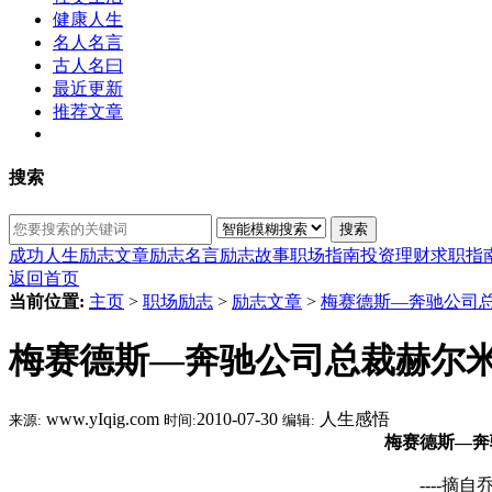
健康人生
名人名言
古人名曰
最近更新
推荐文章
搜索
搜索
成功人生
励志文章
励志名言
励志故事
职场指南
投资理财
求职指
返回首页
当前位置:
主页
>
职场励志
>
励志文章
>
梅赛德斯—奔驰公司总
梅赛德斯—奔驰公司总裁赫尔米
www.yIqig.com
2010-07-30
人生感悟
来源:
时间:
编辑:
梅赛德斯—奔
----摘自