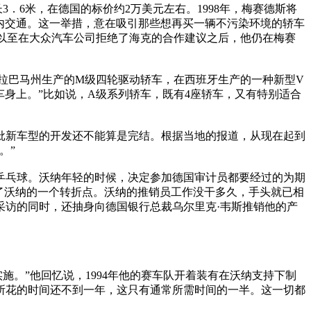
6米，在德国的标价约2万美元左右。1998年，梅赛德斯将
适于市内交通。这一举措，意在吸引那些想再买一辆不污染环境的轿车
车，以至在大众汽车公司拒绝了海克的合作建议之后，他仍在梅赛
亚拉巴马州生产的M级四轮驱动轿车，在西班牙生产的一种新型V
车身上。”比如说，A级系列轿车，既有4座轿车，又有特别适合
批新车型的开发还不能算是完结。根据当地的报道，从现在起到
。”
乒乓球。沃纳年轻的时候，决定参加德国审计员都要经过的为期
就成了沃纳的一个转折点。沃纳的推销员工作没干多久，手头就已相
采访的同时，还抽身向德国银行总裁乌尔里克·韦斯推销他的产
。”他回忆说，1994年他的赛车队开着装有在沃纳支持下制
所花的时间还不到一年，这只有通常所需时间的一半。这一切都