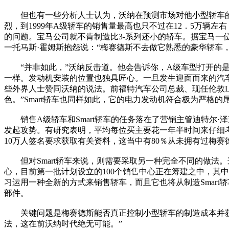
但也有一些分析人士认为，沃纳在预测市场对他小型轿车的
烈，到1999年A级轿车的销售量最高也只不过在12．5万辆
的问题。宝马公司就不肯制造比3-系列还小的轿车。据宝马一
一托马斯·霍姆斯抱怨说：“梅赛德斯不去做它熟悉的豪华轿车
“并非如此，”沃纳反击道。他会告诉你，A级车型打开的是
一样。发动机安装的位置也独具匠心。一旦发生迎面而来的汽
些外界人士赞同沃纳的说法。前福特汽车公司总裁、现任伦敦Lu
色。”Smart轿车也同样如此，它的电力发动机符合极为严格的
销售A级轿车和Smart轿车的任务落在了营销主管迪特尔·
发起攻势。有研究表明，平均每位买主要花一年半时间来仔细
10万人签名要求获取有关资料，这当中有80％从未拥有过梅赛
但对Smart轿车来说，则需要采取另一种完全不同的做法。这
心，目前第一批计划设立的100个销售中心正在筹建之中，其中
习运用一种全新的方式来销售轿车，而且它也将从制造Smar
部件。
关键问题是梅赛德斯能否真正控制小型轿车的制造成本并获取
法，这在前沃纳时代绝无可能。”