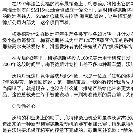
在1997年法兰克福的汽车展销会上，梅赛德斯将推出它的新
与瑞士制表商SMHSwatch合资成立一家公司，届时梅赛德斯
的欧洲有钱人。Swatch总裁尼古拉斯·海克吹嘘说，这种轿
德斯公司内部为上这个项目而着。
梅赛德斯计划在欧洲每年生产各类车型各20万辆，并计划在巴
级小型敞篷货车，梅赛德斯将成为年产120万辆载客汽车的系
那些高尔夫球爱好者、滑雪爱好者的特殊短线产品“娱乐轿车”
在今后的3年里，梅赛德斯将投入160亿美元用于研究开发
2000年这段时间里，梅赛德斯计划推出差不多30种新车型。
沃纳对玩这种竞争游戏乐此不疲。他是一位近乎狂热的体育运
7年的艰苦。他曾回忆说，第一期结束后，“我的教授让我首先去
当阔绰了。就是现在，也没有什么能比推销产品给他带来更大
品。这位总裁先生终于被他说动，来到梅赛德斯的展台前，为
◇勃勃雄心
沃纳的和业务上的助手、底特律柴油机公司董事长罗杰·彭斯克
造出来的一种新型梅赛德斯发动机的赛车参加比赛，结果赢得
是在沃纳要求保守秘密的授意下完成的。彭斯克补充道：“赫尔