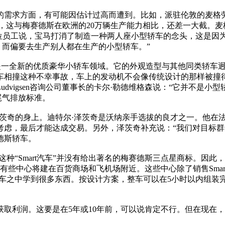
需求方面，有可能因估计过高而遭到。比如，派驻伦敦的麦格劳
左右，这与梅赛德斯在欧洲的20万辆生产能力相比，还差一大截。麦
位员工说，宝马打消了制造一种两人座小型轿车的念头，这是因为
，而偏要去生产别人都在生产的小型轿车。”
一全新的优质豪华小轿车领域。它的外观造型与其他同类轿车迥
车相撞这种不幸事故，车上的发动机不会像传统设计的那样被撞
dvigsen咨询公司董事长的卡尔·勒德维格森说：“它并不是
尾气排放标准。
泽茨奇的身上。迪特尔·泽茨奇是沃纳亲手选拔的良才之一。他在
考虑，最后才能达成交易。另外，泽茨奇补充说：“我们对目标群
德斯轿车。
种“Smart汽车”并没有给出著名的梅赛德斯三点星商标。因此，
有些中心将建在百货商场和飞机场附近。这些中心除了销售Smart
t轿车之中学到很多东西。按设计方案，整车可以在5小时以内组装
利润。这要是在5年或10年前，可以说肯定不行。但在现在，