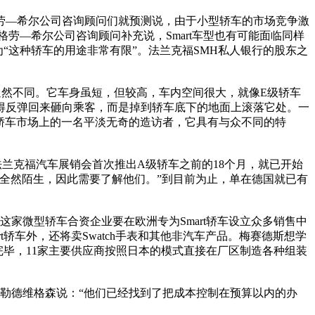
—希尔公司咨询顾问们就预测说，由于小型轿车的市场竞争激
格劳—希尔公司咨询顾问补充说，Smart车型也有可能面临同样
“这种轿车的用途非常有限”。法兰克福SMH私人银行的股东之
然不同。它车身虽短，但较高，车内空间很大，就像E级轿车
得反弹回来砸向乘客，而是掉到轿车底下的地面上滚落它处。一
小型轿车市场上的一名平淡无奇的造访者，它具有与众不同的特
法兰克福汽车展销会首次推出A级轿车之前的18个月，就已开始
全然陌生，因此需要了解他们。”到目前为止，单在德国就已有
这家微型轿车合资企业要在欧洲专为Smart轿车设立众多销售中
轿车外，还将卖Swatch手表和其他非汽车产品。梅赛德斯想学
完毕，11家主要供应商按照日本的模式直接在厂区制造各种组装
勒德维格森说：“他们已经找到了把成本控制在预算以内的办