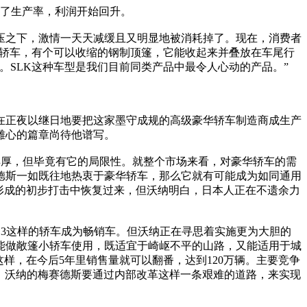
了生产率，利润开始回升。
之下，激情一天天减缓且又明显地被消耗掉了。现在，消费者
篷轿车，有个可以收缩的钢制顶篷，它能收起来并叠放在车尾行
。SLK这种车型是我们目前同类产品中最令人心动的产品。”
正夜以继日地要把这家墨守成规的高级豪华轿车制造商成生产
雄心的篇章尚待他谱写。
厚，但毕竟有它的局限性。就整个市场来看，对豪华轿车的需
德斯一如既往地热衷于豪华轿车，那么它就有可能成为如同通用
形成的初步打击中恢复过来，但沃纳明白，日本人正在不遗余力
3这样的轿车成为畅销车。但沃纳正在寻思着实施更为大胆的
能做敞篷小轿车使用，既适宜于崎岖不平的山路，又能适用于城
样，在今后5年里销售量就可以翻番，达到120万辆。主要竞争
万辆。沃纳的梅赛德斯要通过内部改革这样一条艰难的道路，来实现