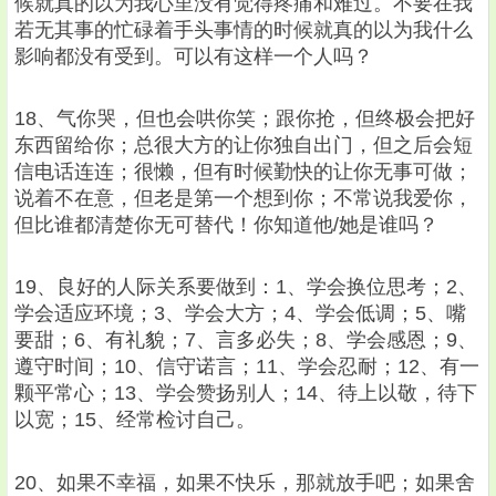
候就真的以为我心里没有觉得疼痛和难过。不要在我
若无其事的忙碌着手头事情的时候就真的以为我什么
影响都没有受到。可以有这样一个人吗？
18、气你哭，但也会哄你笑；跟你抢，但终极会把好
东西留给你；总很大方的让你独自出门，但之后会短
信电话连连；很懒，但有时候勤快的让你无事可做；
说着不在意，但老是第一个想到你；不常说我爱你，
但比谁都清楚你无可替代！你知道他/她是谁吗？
19、良好的人际关系要做到：1、学会换位思考；2、
学会适应环境；3、学会大方；4、学会低调；5、嘴
要甜；6、有礼貌；7、言多必失；8、学会感恩；9、
遵守时间；10、信守诺言；11、学会忍耐；12、有一
颗平常心；13、学会赞扬别人；14、待上以敬，待下
以宽；15、经常检讨自己。
20、如果不幸福，如果不快乐，那就放手吧；如果舍