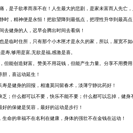
痛，是子欲孝而亲不在！人生最大的悲剧，是家未富而人先亡，
静时，精神便是永恒！把欲望降到最低点，把理性升华到最高点
间去健身的人，迟早会腾出时间去看病！
也是临时住所，只有那个小木匣才是永久的家，所以，屋宽不如
病是寿,够用是富,无欲是福,感激是喜。
，但能创造财富。赞美不用花钱，但能产生力量。分享不用费用
养胆，喜运动延生！
长寿是健身的回报，相逢莫问留春术，淡薄宁静比药好！
缺乏；什么都可以不要，快乐不能不要；什么都可以忘掉，健身
最好的保健是笑容，最好的运动是步行！
，生命的幸福不在名利在健康，身体的强壮不在金钱在运动！