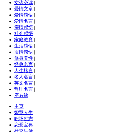
女孩必读
|
爱情文章
|
爱情感悟
|
爱情名言
|
亲情感悟
|
社会感悟
家庭教育
|
生活感悟
|
友情感悟
|
修身养性
|
经典名言
|
人生格言
|
名人名言
|
英文名言
|
哲理名言
|
座右铭
主页
智慧人生
职场励志
恋爱宝典
社交生活