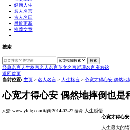
健康人生
名人名言
古人名曰
最近更新
推荐文章
搜索
搜索
经典名言
人生格言
名人名言
英文名言
哲理名言
座右铭
返回首页
当前位置:
主页
>
名人名言
>
人生格言
>
心宽才得心安 偶然地
心宽才得心安 偶然地摔倒也是
www.yIqig.com
2014-02-22
人生感悟
来源:
时间:
编辑:
心宽才得心安
人生最大的错