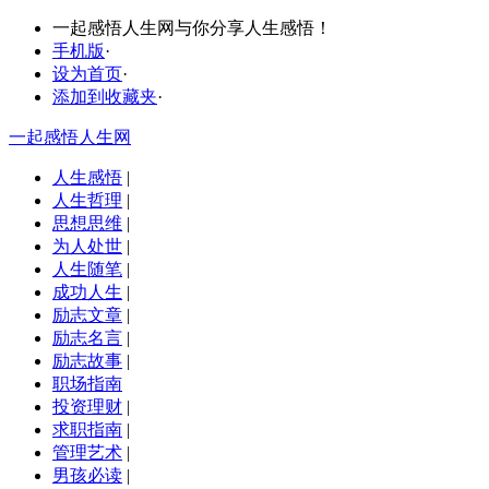
一起感悟人生网与你分享人生感悟！
手机版
·
设为首页
·
添加到收藏夹
·
一起感悟人生网
人生感悟
|
人生哲理
|
思想思维
|
为人处世
|
人生随笔
|
成功人生
|
励志文章
|
励志名言
|
励志故事
|
职场指南
投资理财
|
求职指南
|
管理艺术
|
男孩必读
|