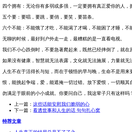
四个拥有：无论你有多弱或多强，一定要拥有真正爱你的人，
五个要：要唱，要跳，要俏，要笑，要苗条。
六个不能：不能饿了才吃，不能渴了才喝，不能困了才睡，不
无聊的时候，最好到户外走一走，最糟糕的是一直看电视。
我们不小心跌倒时，不要急著爬起来，既然已经摔倒了，就在
如果没有健康，智慧就无法表露，文化就无法施展，力量就无
人生不在于活得长与短，而在于顿悟的早与晚，生命不是用来
恨，能挑起争端，爱，能遮掩一切过错。放下爱恨，一切顺其
勿满足于眼前的小小成就。你要问自己，我这辈子只有这样吗
上一篇：
这些话能安慰我们脆弱的心
下一篇：
看透世事和人生的话 句句扎心窝
特荐文章