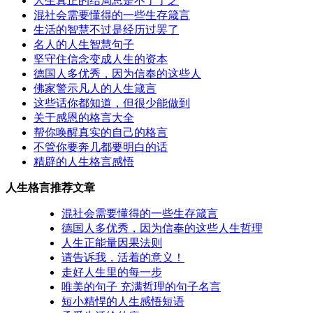
人生真正的结局总是不了了之
混社会需要懂得的一些生存箴言
生活的智慧不过是经历过罢了
名人的人生智慧句子
坚守住信念变成人生的资本
德国人多优秀，因为信奉的这些人
佛家警示凡人的人生箴言
这些话你都知道，但很少能做到
关于感恩的格言大全
帮你唤醒真实的自己的格言
不管你要奔几都要明白的话
精辟的人生格言感悟
人生格言推荐文章
混社会需要懂得的一些生存箴言
德国人多优秀，因为信奉的这些人生哲理
人生正能量因果法则
请告诉我，活着的意义！
走好人生里的每一步
唯美的句子 充满哲理的句子名言
短小精悍的人生感悟短语