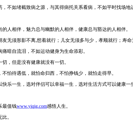
药，不如堵截致病之源，与其得病托关系看病，不如平时找场地
尚的人相伴，魅力总与幽默的人相伴，健康总与豁达的人相伴。
朋友无须形影不离,想着就行；儿女无须多与少，孝顺就行；寿命
病痛暗自流泪，不如运动健身为生命添彩。
一切，但是没有健康就没有一切。
，不怕待遇低，就怕命归西，不怕挣钱少，就怕走得早。
以快乐一生，选对伴侣可以幸福一生，选对生活方式可以健康一
乐最值钱
www.yiqig.com
感悟人生。
无比。