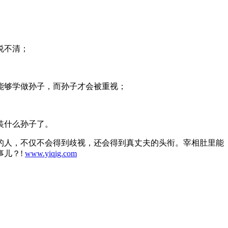
说不清；
能够学做孙子，而孙子才会被重视；
装什么孙子了。
的人，不仅不会得到歧视，还会得到真丈夫的头衔。宰相肚里能
事儿？!
www.yiqig.com