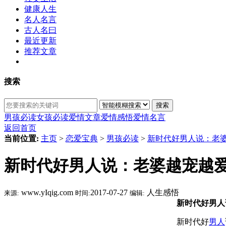
健康人生
名人名言
古人名曰
最近更新
推荐文章
搜索
搜索
男孩必读
女孩必读
爱情文章
爱情感悟
爱情名言
返回首页
当前位置:
主页
>
恋爱宝典
>
男孩必读
>
新时代好男人说：老
新时代好男人说：老婆越宠越
www.yIqig.com
2017-07-27
人生感悟
来源:
时间:
编辑:
新时代好男人
新时代好
男人