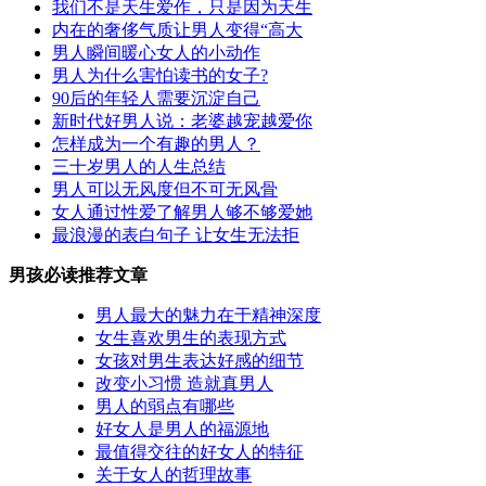
我们不是天生爱作，只是因为天生
内在的奢侈气质让男人变得“高大
男人瞬间暖心女人的小动作
男人为什么害怕读书的女子?
90后的年轻人需要沉淀自己
新时代好男人说：老婆越宠越爱你
怎样成为一个有趣的男人？
三十岁男人的人生总结
男人可以无风度但不可无风骨
女人通过性爱了解男人够不够爱她
最浪漫的表白句子 让女生无法拒
男孩必读推荐文章
男人最大的魅力在于精神深度
女生喜欢男生的表现方式
女孩对男生表达好感的细节
改变小习惯 造就真男人
男人的弱点有哪些
好女人是男人的福源地
最值得交往的好女人的特征
关于女人的哲理故事