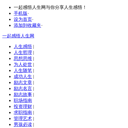
一起感悟人生网与你分享人生感悟！
手机版
·
设为首页
·
添加到收藏夹
·
一起感悟人生网
人生感悟
|
人生哲理
|
思想思维
|
为人处世
|
人生随笔
|
成功人生
|
励志文章
|
励志名言
|
励志故事
|
职场指南
投资理财
|
求职指南
|
管理艺术
|
男孩必读
|