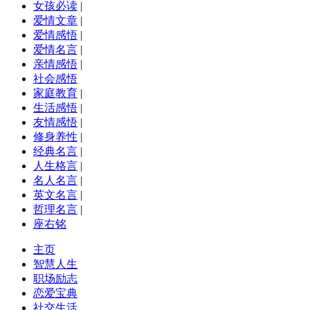
女孩必读
|
爱情文章
|
爱情感悟
|
爱情名言
|
亲情感悟
|
社会感悟
家庭教育
|
生活感悟
|
友情感悟
|
修身养性
|
经典名言
|
人生格言
|
名人名言
|
英文名言
|
哲理名言
|
座右铭
主页
智慧人生
职场励志
恋爱宝典
社交生活