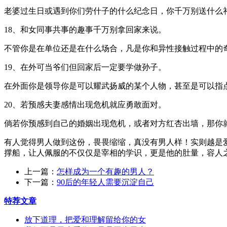
老婆过生日或遇到你们劳什子的什么纪念日，你千万别送什么
18、和女同事共事的趣事千万别拿回家来说。
不管你是在单位还是在什么场合，凡是你和异性接触过程中的
19、在外可当爷们但回家后一定要学做孙子。
在外面你是领导你是可以耀武扬威的某个人物，甚至是可以指
20、若预感夫妻感情出现危机就应勇敢面对。
倘若你预感到自己的婚姻出现危机，或者对方红杏出墙，那你
有人觉得男人做到这份，畏畏缩缩，真没有男人样！实则越是
撑船，让人佩服的不仅仅是宰相的学识，更是他的肚量，容人
上一篇：
怎样成为一个有趣的男人？
下一篇：
90后的年轻人需要沉淀自己
特荐文章
放下道理，把爱和理解留给你的女