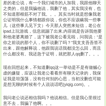
差的老公说，有一个我们城市的人加我，我跟他聊天
之类的，但是我骗他说，我删了他，其实我没有，也
不知道那根筋不对了我。。。其实当时就是想像我老
公证明我什么事情都跟你说，你也不应该瞒我一些事
儿（这些事儿见下文）今天那人突然来短信，老公在
ipad上玩游戏，信息就蹦了出来,内容就是告诉我他要
和他老婆离婚了，这下被我老公看见啦，问我说：“是
你之前说的那个人，你不说删了吗？”我支支吾吾答不
出来，跟他解释说，他跟我说话我都没怎么回，而且
什么都没有。我还急于证明，就把那人qq删了。。。
现在回想起来，不知道删qq这一举动是不是有做贼心
虚的嫌疑，应该让我老公看看所有聊天记录的，我保
证我是坦荡荡，没有任何别的心思，当初没删也可能
是想无聊的时候有个人说说话吧(yiqig.com)。。
我问老公说还相信我吗？他说相信。但是我心里很过
意不去，我骗了他啊。。。